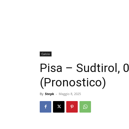
Calcio
Pisa – Sudtirol,
(Pronostico)
By
Stepk
-
Maggio 8, 2025