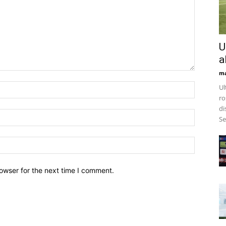
U
a
m
Ul
ro
di
Se
owser for the next time I comment.