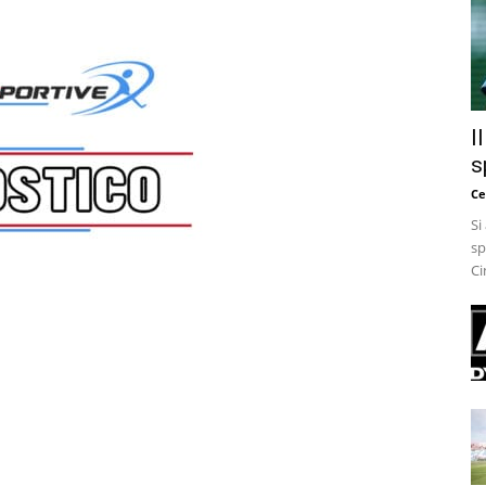
I
s
Ce
Si
sp
Ci