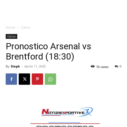
Home
Calcio
Calcio
Pronostico Arsenal vs
Brentford (18:30)
By
Stepk
-
Aprile 11, 2025
0
76 views