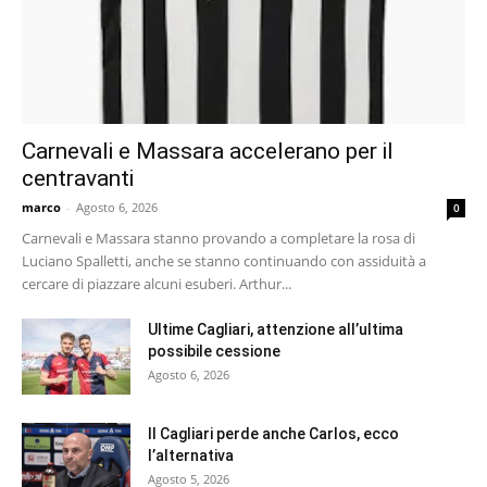
Carnevali e Massara accelerano per il
centravanti
marco
-
Agosto 6, 2026
0
Carnevali e Massara stanno provando a completare la rosa di
Luciano Spalletti, anche se stanno continuando con assiduità a
cercare di piazzare alcuni esuberi. Arthur...
Ultime Cagliari, attenzione all’ultima
possibile cessione
Agosto 6, 2026
Il Cagliari perde anche Carlos, ecco
l’alternativa
Agosto 5, 2026