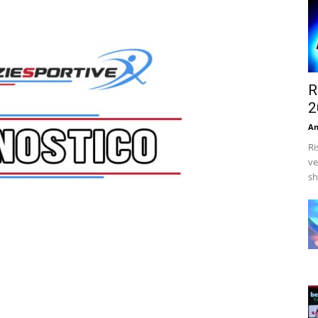
R
2
An
Ri
ve
sh