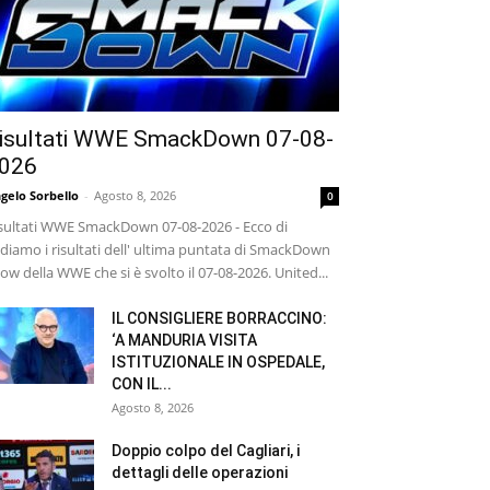
isultati WWE SmackDown 07-08-
026
gelo Sorbello
-
Agosto 8, 2026
0
sultati WWE SmackDown 07-08-2026 - Ecco di
diamo i risultati dell' ultima puntata di SmackDown
ow della WWE che si è svolto il 07-08-2026. United...
IL CONSIGLIERE BORRACCINO:
‘A MANDURIA VISITA
ISTITUZIONALE IN OSPEDALE,
CON IL...
Agosto 8, 2026
Doppio colpo del Cagliari, i
dettagli delle operazioni