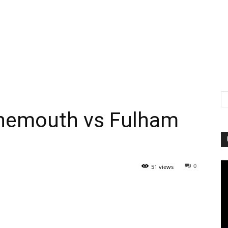
nemouth vs Fulham
0
51 views