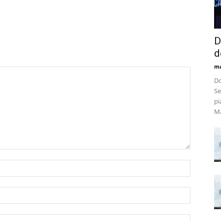
D
d
m
Do
Se
pi
Ma