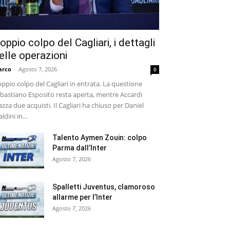
oppio colpo del Cagliari, i dettagli
elle operazioni
arco
-
Agosto 7, 2026
0
ppio colpo del Cagliari in entrata. La questione
bastiano Esposito resta aperta, mentre Accardi
azza due acquisti. Il Cagliari ha chiuso per Daniel
ldini in...
Talento Aymen Zouin: colpo
Parma dall’Inter
Agosto 7, 2026
Spalletti Juventus, clamoroso
allarme per l’Inter
Agosto 7, 2026