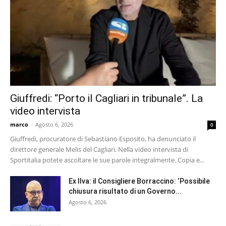
Giuffredi: “Porto il Cagliari in tribunale”. La
video intervista
marco
-
Agosto 6, 2026
0
Giuffredi, procuratore di Sebastiano Esposito, ha denunciato il
direttore generale Melis del Cagliari. Nella video intervista di
Sportitalia potete ascoltare le sue parole integralmente. Copia e...
Ex Ilva: il Consigliere Borraccino: ‘Possibile
chiusura risultato di un Governo...
Agosto 6, 2026