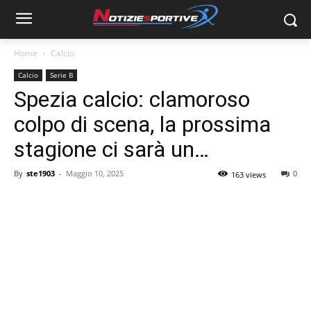
Home
Calcio
Calcio
Serie B
Spezia calcio: clamoroso
colpo di scena, la prossima
stagione ci sarà un…
By
ste1903
-
Maggio 10, 2025
0
163 views