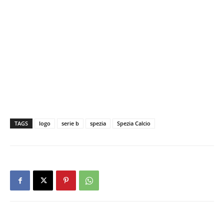
TAGS
logo
serie b
spezia
Spezia Calcio