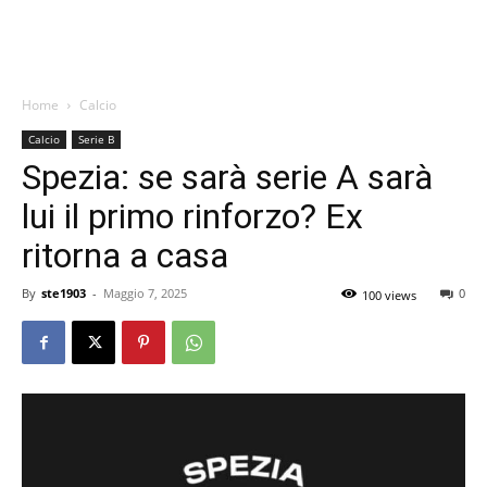
Home
Calcio
Calcio
Serie B
Spezia: se sarà serie A sarà
lui il primo rinforzo? Ex
ritorna a casa
By
ste1903
-
Maggio 7, 2025
0
100 views