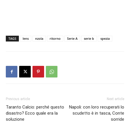
TAGS
lens
nzola
ritorno
Serie A
serie b
spezia
Previous article
Next article
Taranto Calcio: perché questo
Napoli: con loro recuperati lo
disastro? Ecco quale era la
scudetto è in tasca, Conte
soluzione
sorride