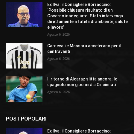
Ex Ilva: il Consigliere Borraccino:
‘Possibile chiusura risultato di un
Governo inadeguato. Stato intervenga
direttamente a tutela di ambiente, salute
e lavoro’
Agosto 6, 2026
Carnevali e Massara accelerano per il
centravanti
Agosto 6, 2026
Il ritorno di Alcaraz slitta ancora: lo
spagnolo non giocherà a Cincinnati
Agosto 6, 2026
POST POPOLARI
Ex Ilva: il Consigliere Borraccino: