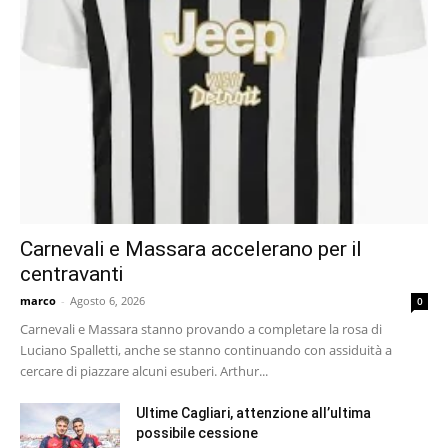
Carnevali e Massara accelerano per il
centravanti
marco
-
Agosto 6, 2026
0
Carnevali e Massara stanno provando a completare la rosa di
Luciano Spalletti, anche se stanno continuando con assiduità a
cercare di piazzare alcuni esuberi. Arthur...
Ultime Cagliari, attenzione all’ultima
possibile cessione