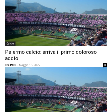
Calcio
Palermo calcio: arriva il primo doloroso
addio!
ste1903
-
Maggio 15, 2025
0