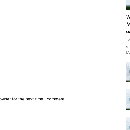
W
M
St
Wi
un
L'
owser for the next time I comment.