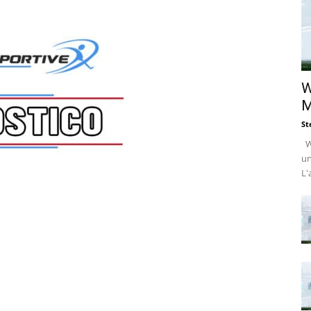
W
M
St
Wi
un
L'