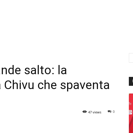
ande salto: la
a Chivu che spaventa
0
47 views