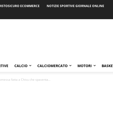
ISTOSICURO ECOMMERCE
NOTIZIE SPORTIVE GIORNALE ONLINE
RTIVE
CALCIO
CALCIOMERCATO
MOTORI
BASKE
romessa fatta a Chivu che spaventa...