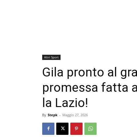
Altri Sport
Gila pronto al gr
promessa fatta 
la Lazio!
By
Stepk
-
Maggio 27, 2026