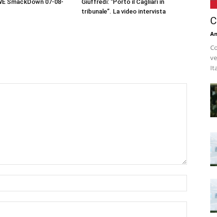
WWE SmackDown 07-08-
Giuffredi: “Porto il Cagliari in
tribunale”. La video intervista
C
An
Co
ve
It