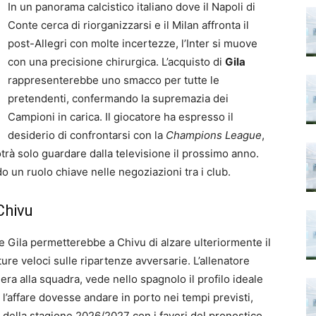
In un panorama calcistico italiano dove il Napoli di
Conte cerca di riorganizzarsi e il Milan affronta il
post-Allegri con molte incertezze, l’Inter si muove
con una precisione chirurgica. L’acquisto di
Gila
rappresenterebbe uno smacco per tutte le
pretendenti, confermando la supremazia dei
Campioni in carica. Il giocatore ha espresso il
desiderio di confrontarsi con la
Champions League
,
trà solo guardare dalla televisione il prossimo anno.
o un ruolo chiave nelle negoziazioni tra i club.
 Chivu
 Gila permetterebbe a Chivu di alzare ulteriormente il
re veloci sulle ripartenze avversarie. L’allenatore
a alla squadra, vede nello spagnolo il profilo ideale
’affare dovesse andare in porto nei tempi previsti,
a della stagione 2026/2027 con i favori del pronostico