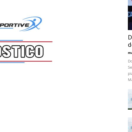
D
d
m
Do
Se
pi
Ma