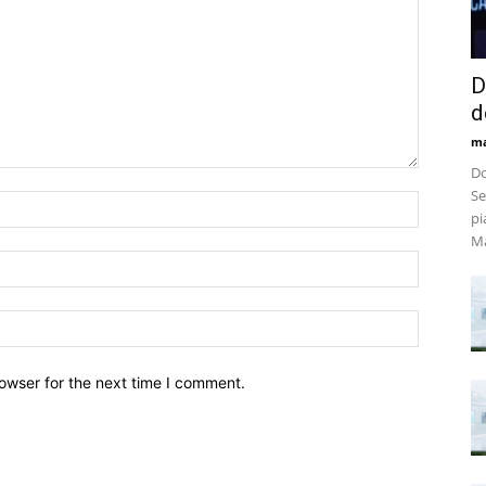
D
d
m
Do
Se
pi
Ma
owser for the next time I comment.