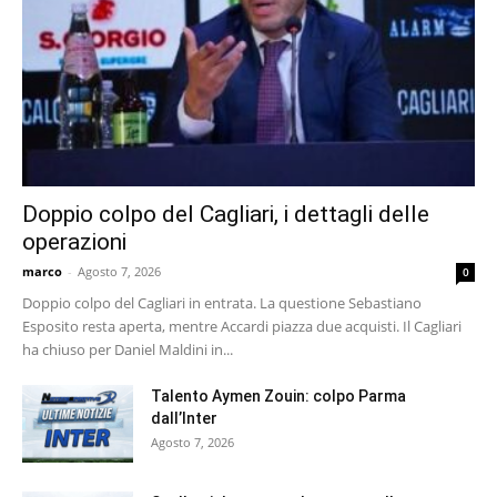
Doppio colpo del Cagliari, i dettagli delle
operazioni
marco
-
Agosto 7, 2026
0
Doppio colpo del Cagliari in entrata. La questione Sebastiano
Esposito resta aperta, mentre Accardi piazza due acquisti. Il Cagliari
ha chiuso per Daniel Maldini in...
Talento Aymen Zouin: colpo Parma
dall’Inter
Agosto 7, 2026