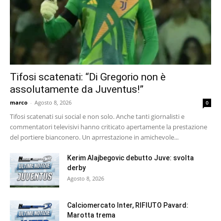
Tifosi scatenati: “Di Gregorio non è
assolutamente da Juventus!”
marco
-
Agosto 8, 2026
0
Tifosi scatenati sui social e non solo. Anche tanti giornalisti e
commentatori televisivi hanno criticato apertamente la prestazione
del portiere bianconero. Un aprrestazione in amichevole...
Kerim Alajbegovic debutto Juve: svolta
derby
Agosto 8, 2026
Calciomercato Inter, RIFIUTO Pavard:
Marotta trema