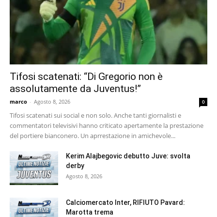
Tifosi scatenati: “Di Gregorio non è
assolutamente da Juventus!”
marco
-
Agosto 8, 2026
0
Tifosi scatenati sui social e non solo. Anche tanti giornalisti e
commentatori televisivi hanno criticato apertamente la prestazione
del portiere bianconero. Un aprrestazione in amichevole...
Kerim Alajbegovic debutto Juve: svolta
derby
Agosto 8, 2026
Calciomercato Inter, RIFIUTO Pavard:
Marotta trema