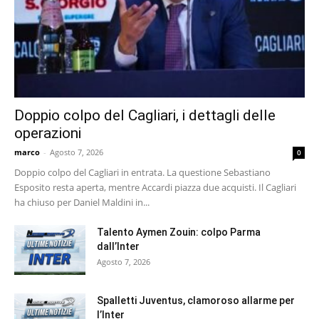
Doppio colpo del Cagliari, i dettagli delle
operazioni
marco
-
Agosto 7, 2026
0
Doppio colpo del Cagliari in entrata. La questione Sebastiano
Esposito resta aperta, mentre Accardi piazza due acquisti. Il Cagliari
ha chiuso per Daniel Maldini in...
Talento Aymen Zouin: colpo Parma
dall’Inter
Agosto 7, 2026
Spalletti Juventus, clamoroso allarme per
l’Inter