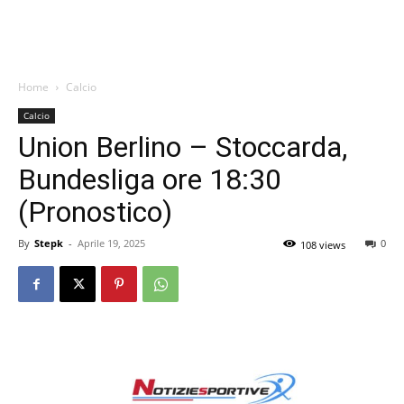
Home
Calcio
Calcio
Union Berlino – Stoccarda,
Bundesliga ore 18:30
(Pronostico)
By
Stepk
-
Aprile 19, 2025
0
108 views