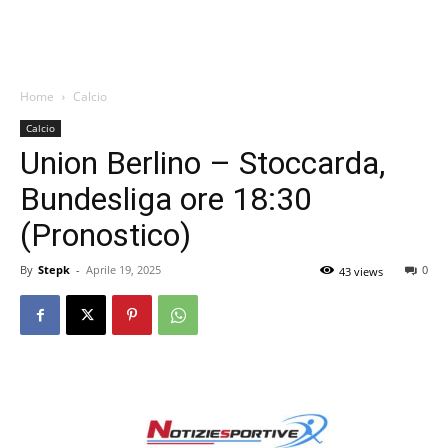
Home
Calcio
Calcio
Union Berlino – Stoccarda,
Bundesliga ore 18:30
(Pronostico)
By
Stepk
-
Aprile 19, 2025
0
43 views