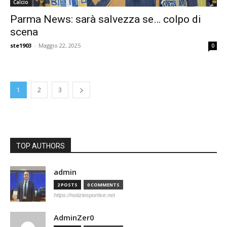
Calcio
Parma News: sarà salvezza se… colpo di
scena
ste1903
-
Maggio 22, 2025
0
1
2
3
TOP AUTHORS
admin
2 POSTS
0 COMMENTS
https://notiziesportive.net
AdminZer0