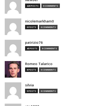
428 POSTS
0 COMMENTS
nicolemarkham0
0 POSTS
0 COMMENTS
patrizio76
45 POSTS
0 COMMENTS
Romeo Talarico
8 POSTS
0 COMMENTS
silvia
5 POSTS
0 COMMENTS