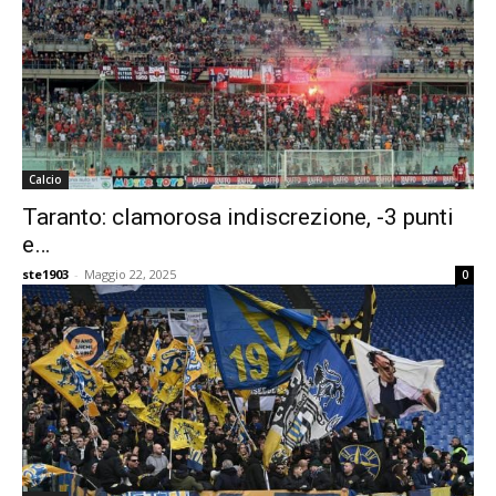
Calcio
Taranto: clamorosa indiscrezione, -3 punti
e…
ste1903
-
Maggio 22, 2025
0