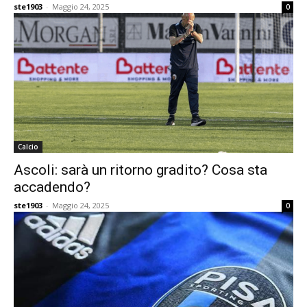
ste1903
-
Maggio 24, 2025
0
Calcio
Ascoli: sarà un ritorno gradito? Cosa sta
accadendo?
ste1903
-
Maggio 24, 2025
0