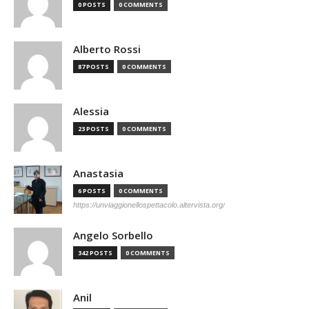
0 POSTS
0 COMMENTS
Alberto Rossi
87 POSTS
0 COMMENTS
Alessia
23 POSTS
0 COMMENTS
Anastasia
6 POSTS
0 COMMENTS
https://unviaggionellospettacolo.altervista.org/
Angelo Sorbello
342 POSTS
0 COMMENTS
Anil