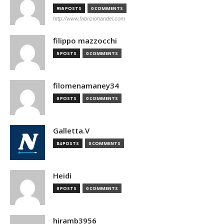
955 POSTS
0 COMMENTS
http://www.fabriziohandel.com
filippo mazzocchi
5 POSTS
0 COMMENTS
filomenamaney34
0 POSTS
0 COMMENTS
Galletta.V
84 POSTS
0 COMMENTS
Heidi
0 POSTS
0 COMMENTS
hiramb3956