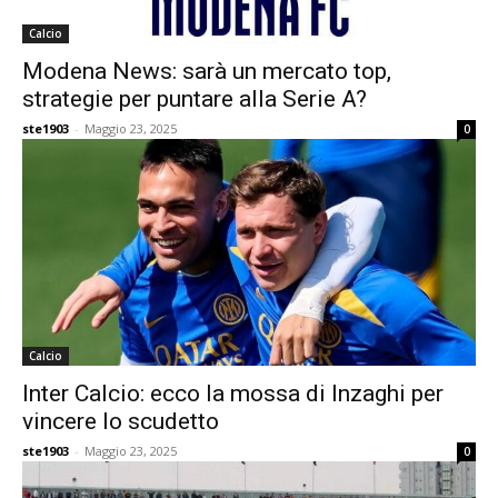
Calcio
Modena News: sarà un mercato top,
strategie per puntare alla Serie A?
ste1903
-
Maggio 23, 2025
0
Calcio
Inter Calcio: ecco la mossa di Inzaghi per
vincere lo scudetto
ste1903
-
Maggio 23, 2025
0