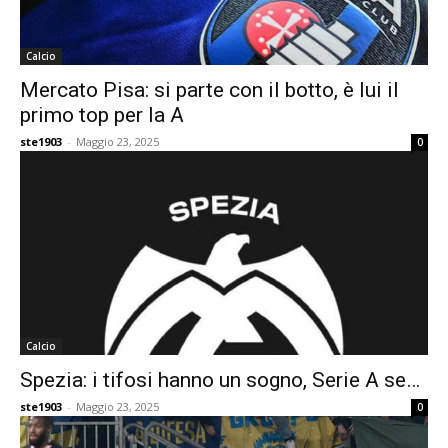
Calcio
Mercato Pisa: si parte con il botto, è lui il
primo top per la A
ste1903
-
Maggio 23, 2025
0
Calcio
Spezia: i tifosi hanno un sogno, Serie A se…
ste1903
-
Maggio 23, 2025
0