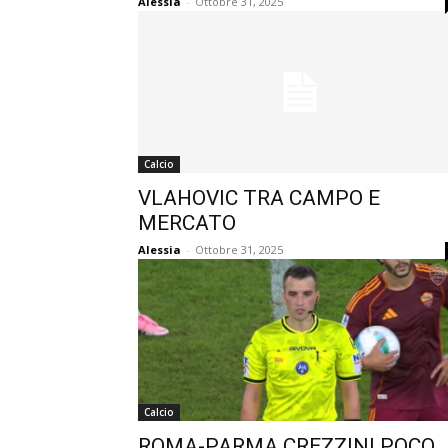
Alessia
-
Ottobre 31, 2025
Calcio
VLAHOVIC TRA CAMPO E
MERCATO
Alessia
-
Ottobre 31, 2025
Calcio
ROMA-PARMA CREZZINI POCO