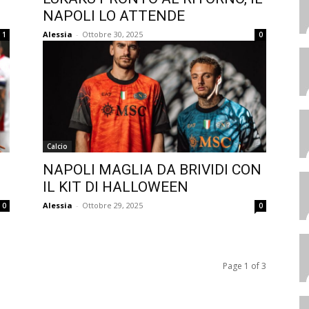
NAPOLI LO ATTENDE
Alessia
-
Ottobre 30, 2025
1
0
Calcio
NAPOLI MAGLIA DA BRIVIDI CON
IL KIT DI HALLOWEEN
Alessia
-
Ottobre 29, 2025
0
0
Page 1 of 3