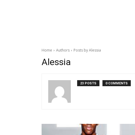
Home
Authors
Posts by Alessia
Alessia
23 POSTS
0 COMMENTS