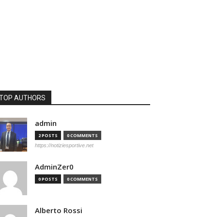
TOP AUTHORS
admin
2 POSTS
0 COMMENTS
https://notiziesportive.net
AdminZer0
0 POSTS
0 COMMENTS
Alberto Rossi