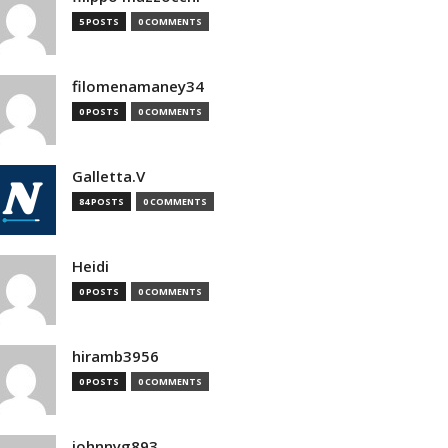
5 POSTS
0 COMMENTS
filomenamaney34
0 POSTS
0 COMMENTS
Galletta.V
84 POSTS
0 COMMENTS
Heidi
0 POSTS
0 COMMENTS
hiramb3956
0 POSTS
0 COMMENTS
johnnyg893