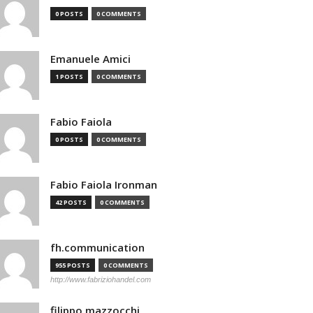
0 POSTS
0 COMMENTS
Emanuele Amici
1 POSTS
0 COMMENTS
Fabio Faiola
0 POSTS
0 COMMENTS
Fabio Faiola Ironman
42 POSTS
0 COMMENTS
fh.communication
955 POSTS
0 COMMENTS
http://www.fabriziohandel.com
filippo mazzocchi