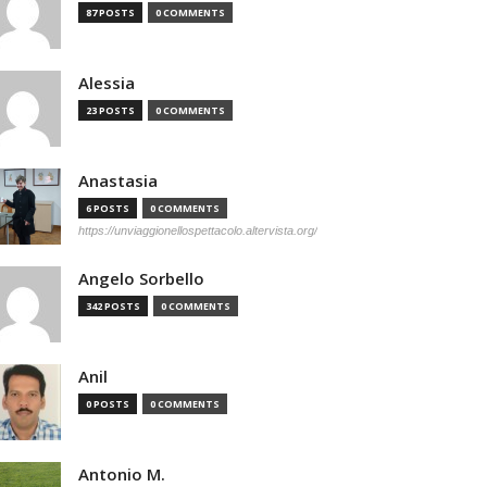
87 POSTS
0 COMMENTS
Alessia
23 POSTS
0 COMMENTS
Anastasia
6 POSTS
0 COMMENTS
https://unviaggionellospettacolo.altervista.org/
Angelo Sorbello
342 POSTS
0 COMMENTS
Anil
0 POSTS
0 COMMENTS
Antonio M.