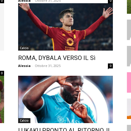
Alessia
-
Ottobre 31, 2025
0
0
Calcio
ROMA, DYBALA VERSO IL Sì
Alessia
-
Ottobre 31, 2025
0
0
Calcio
LUKAKU PRONTO AL RITORNO, IL