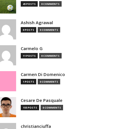
45 POSTS
0 COMMENTS
Ashish Agrawal
0 POSTS
0 COMMENTS
Carmelo G
11 POSTS
0 COMMENTS
Carmen Di Domenico
1 POSTS
0 COMMENTS
Cesare De Pasquale
155 POSTS
0 COMMENTS
christianciuffa