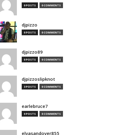
0 POSTS
0 COMMENTS
djpizzo
0 POSTS
0 COMMENTS
djpizzo89
0 POSTS
0 COMMENTS
djpizzoslipknot
3 POSTS
0 COMMENTS
earlebruce7
0 POSTS
0 COMMENTS
elvasandover855